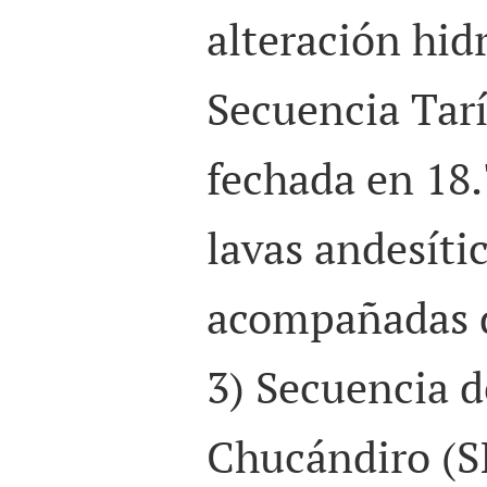
alteración hid
Secuencia Tar
fechada en 18.
lavas andesíti
acompañadas d
3) Secuencia d
Chucándiro (
S