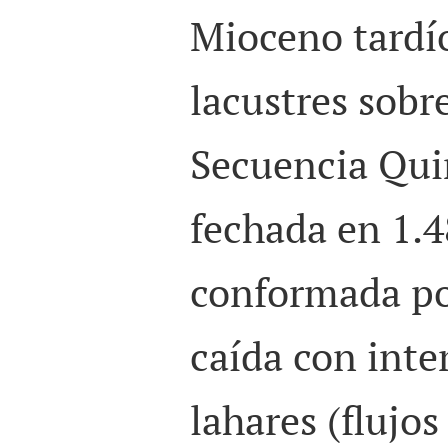
Mioceno tardío
lacustres sobr
Secuencia Quin
fechada en 1.4
conformada po
caída con inte
lahares (flujos