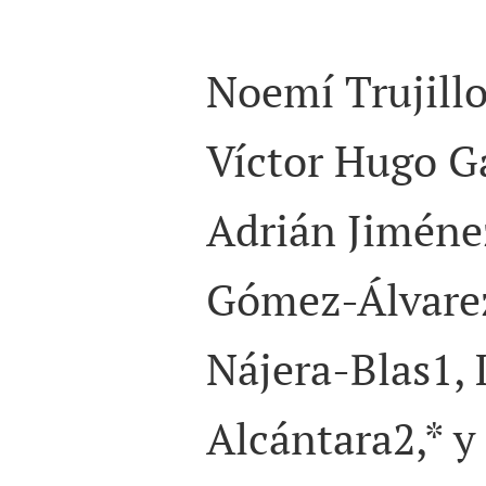
Noemí Trujill
Víctor Hugo 
Adrián Jiméne
Gómez-Álvare
Nájera-Blas
1
,
Alcántara
2,
*
y 