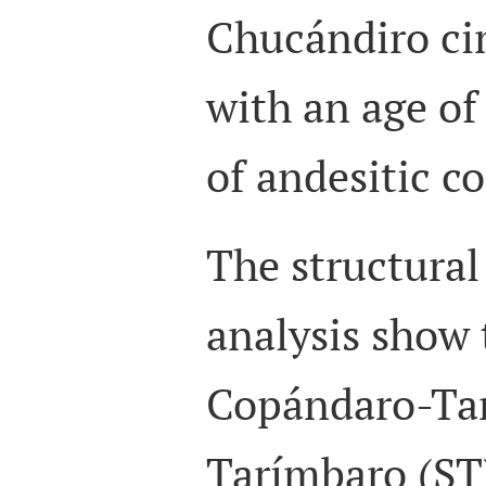
Chucándiro ci
with an age of
of andesitic c
The structura
analysis show 
Copándaro-Tar
Tarímbaro (ST)