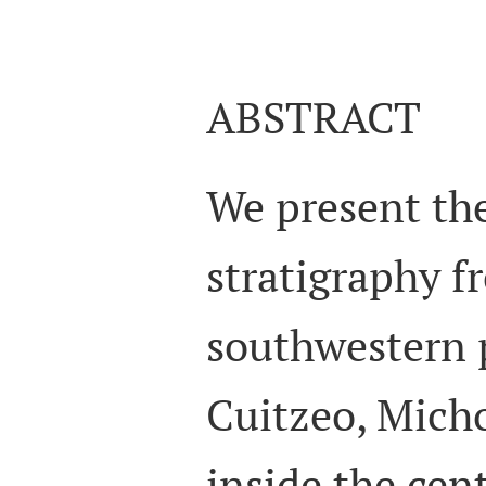
ABSTRACT
We present the
stratigraphy f
southwestern 
Cuitzeo, Mich
inside the cent