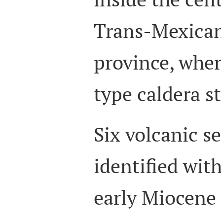
Trans-Mexican
province, whe
type caldera s
Six volcanic s
identified wit
early Miocene 