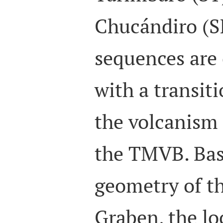
Chucándiro (S
sequences are 
with a transit
the volcanism
the TMVB. Bas
geometry of t
Graben, the lo