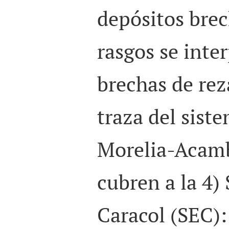
depósitos bre
rasgos se inte
brechas de rez
traza del siste
Morelia-Acamb
cubren a la 4)
Caracol (
SEC
)