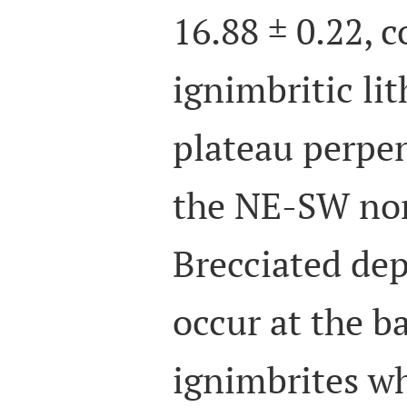
16.88 ± 0.22, 
ignimbritic li
plateau perpen
the NE-SW nor
Brecciated dep
occur at the b
ignimbrites wh