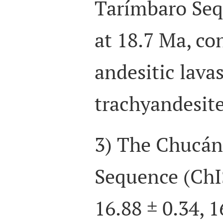
Tarímbaro Seq
at 18.7 Ma, con
andesitic lava
trachyandesite
3) The Chucán
Sequence (ChIS
16.88 ± 0.34,
1