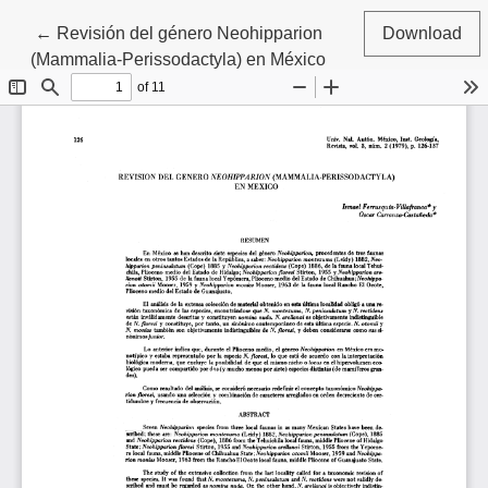
Return to Article Details
←
Revisión del género Neohipparion
Download
(Mammalia-Perissodactyla) en México