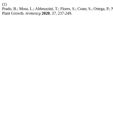
(1)
Prado, B.; Mora, L.; Abbruzzini, T.; Flores, S.; Cram, S.; Ortega, P.;
Plant Growth.
revmexcg
2020
,
37
, 237-249.