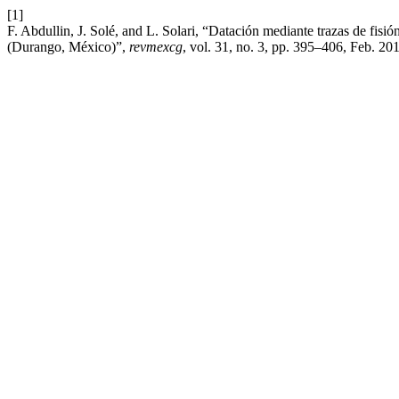
[1]
F. Abdullin, J. Solé, and L. Solari, “Datación mediante trazas de fis
(Durango, México)”,
revmexcg
, vol. 31, no. 3, pp. 395–406, Feb. 20