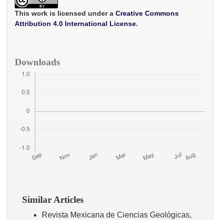
o
e
A
o
r
p
This work is licensed under a
Creative Commons
k
p
Attribution 4.0 International License
.
Downloads
Similar Articles
Revista Mexicana de Ciencias Geológicas,