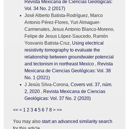
Revista Mexicana de Ciencias Geológicas:
Vol. 34 No. 2 (2017)
José Alberto Batista-Rodríguez, Marco
Antonio Pérez-Flores, Yuri Almaguer-
Carmenates, Jesus Antonio Blanco-Moreno,
Felipe de Jesus López-Saucedo, Ramón
Yosvanis Batista-Cruz,
Using electrical
resistivity tomography to evaluate the
relationship between groundwater potencial
and tectonism in northeast Mexico
,
Revista
Mexicana de Ciencias Geológicas: Vol. 38
No. 1 (2021)
J Jesús Silva-Corona,
Covers vol. 37, núm.
2, 2020
,
Revista Mexicana de Ciencias
Geológicas: Vol. 37 No. 2 (2020)
<<
<
1
2
3
4
5
6
7
8
>
>>
You may also
start an advanced similarity search
for this article.