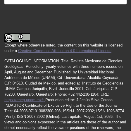
Except where otherwise noted, the content on this website is licensed
under a
Creative Commons Attribution 4.0 International License
.
CATALOGUING INFORMATION.
Title:
Revista Mexicana de Ciencias
Geológicas.
Periodicity
:
yearly
volumes
with
three
numbers
issued
on
April
,
August
and
December.
Published by
Universidad Nacional
Autónoma de México (UNAM), Cd. Universitaria, Alcaldía Coyoacán,
C.P. 04510, Ciudad de México, and edited at Instituto de Geociencias,
UNAM-Campus Juriquilla, Blvd. Juriquilla 3001, Col. Juriquilla, C.P.
76230, Querétaro, Querétaro; Phone: +52 442-238-1104; URL:
https://rmcg.unam.mx/;
Production editor: J Jesús Silva Corona.
INDAUTOR
Certificate
of Exclusive Right to the Use of the Journal
Title
: 04-2008-071013082300-203;
ISSN
-L
2007
-2902; ISSN 1026-8774
(Print); ISSN
2007
-2902 (Online). Last update:
August 1st, 2026
. The
views and opinions expressed in the articles are those of the author and
do not necessarily reflect the views or positions of the reviewers, the