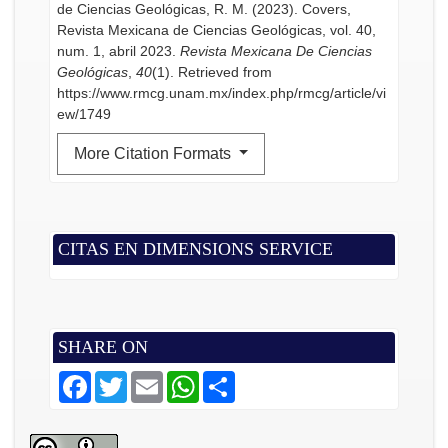
de Ciencias Geológicas, R. M. (2023). Covers,
Revista Mexicana de Ciencias Geológicas, vol. 40,
num. 1, abril 2023.
Revista Mexicana De Ciencias
Geológicas
,
40
(1). Retrieved from
https://www.rmcg.unam.mx/index.php/rmcg/article/vi
ew/1749
More Citation Formats
CITAS EN DIMENSIONS SERVICE
SHARE ON
F
T
E
W
S
a
w
m
h
h
c
i
a
a
a
e
t
i
t
r
b
t
l
s
e