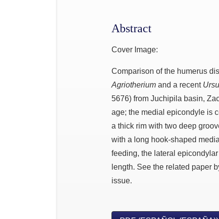
Abstract
Cover Image:
Comparison of the humerus dist
Agriotherium
and a recent
Ursu
5676) from Juchipila basin, Za
age; the medial epicondyle is c
a thick rim with two deep groov
with a long hook-shaped medial 
feeding, the lateral epicondyla
length. See the related paper
issue.