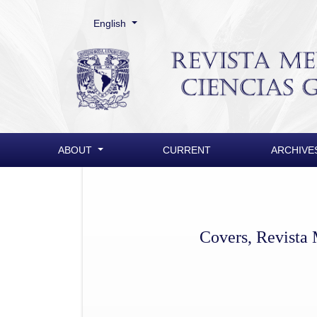
Change the language. The current language is:
English
Covers, Revista Mexicana de Ciencias Geológicas
ABOUT
CURRENT
ARCHIVE
Covers, Revista 