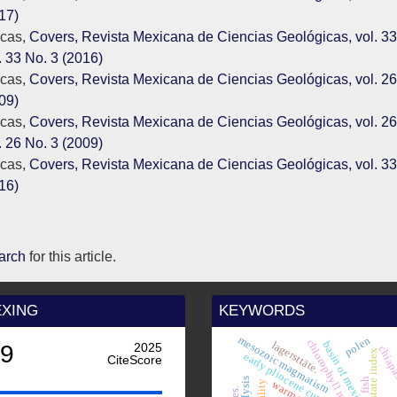
17)
icas,
Covers, Revista Mexicana de Ciencias Geológicas, vol. 
 33 No. 3 (2016)
icas,
Covers, Revista Mexicana de Ciencias Geológicas, vol. 2
09)
icas,
Covers, Revista Mexicana de Ciencias Geológicas, vol. 
 26 No. 3 (2009)
icas,
Covers, Revista Mexicana de Ciencias Geológicas, vol. 3
16)
earch
for this article.
EXING
KEYWORDS
mesozoic magmatism
polen
chlorophyll reflectance.
lagersttäte.
basin of mexico.
.9
2025
chiapa
trophic state index
early pliocene currents.
CiteScore
fish