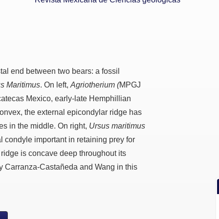
al end between two bears: a fossil
s Maritimus
. On left,
Agriotherium (
MPGJ
catecas Mexico, early-late Hemphillian
onvex, the external epicondylar ridge has
es in the middle. On right,
Ursus maritimus
condyle important in retaining prey for
r ridge is concave deep throughout its
 by Carranza-Castañeda and Wang in this