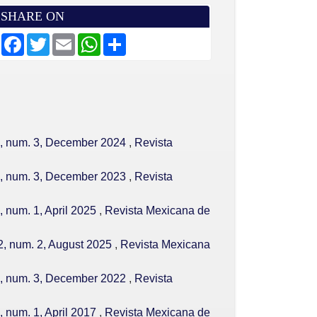
SHARE ON
F
T
E
W
S
a
w
m
h
h
c
i
a
a
a
e
t
i
t
r
b
t
l
s
e
o
e
A
o
r
p
k
p
41, num. 3, December 2024
,
Revista
40, num. 3, December 2023
,
Revista
, num. 1, April 2025
,
Revista Mexicana de
2, num. 2, August 2025
,
Revista Mexicana
39, num. 3, December 2022
,
Revista
, num. 1, April 2017
,
Revista Mexicana de