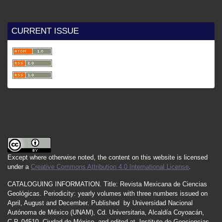
CURRENT ISSUE
Except where otherwise noted, the content on this website is licensed
under a
Creative Commons Attribution 4.0 International License
.
CATALOGUING INFORMATION.
Title:
Revista Mexicana de Ciencias
Geológicas.
Periodicity
:
yearly
volumes
with
three
numbers
issued
on
April
,
August
and
December.
Published by
Universidad Nacional
Autónoma de México (UNAM), Cd. Universitaria, Alcaldía Coyoacán,
C.P. 04510, Ciudad de México, and edited at Instituto de Geociencias,