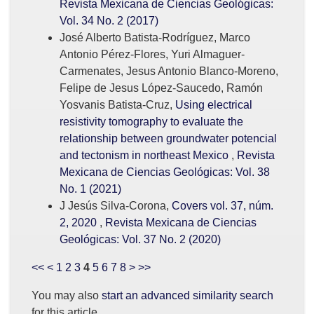
Revista Mexicana de Ciencias Geológicas:
Vol. 34 No. 2 (2017)
José Alberto Batista-Rodríguez, Marco
Antonio Pérez-Flores, Yuri Almaguer-
Carmenates, Jesus Antonio Blanco-Moreno,
Felipe de Jesus López-Saucedo, Ramón
Yosvanis Batista-Cruz,
Using electrical
resistivity tomography to evaluate the
relationship between groundwater potencial
and tectonism in northeast Mexico
,
Revista
Mexicana de Ciencias Geológicas: Vol. 38
No. 1 (2021)
J Jesús Silva-Corona,
Covers vol. 37, núm.
2, 2020
,
Revista Mexicana de Ciencias
Geológicas: Vol. 37 No. 2 (2020)
<<
<
1
2
3
4
5
6
7
8
>
>>
You may also
start an advanced similarity search
for this article.