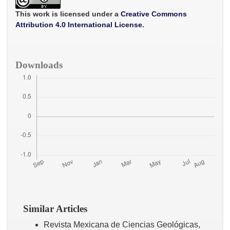
o
e
A
o
r
p
This work is licensed under a
Creative Commons
k
p
Attribution 4.0 International License
.
Downloads
Similar Articles
Revista Mexicana de Ciencias Geológicas,