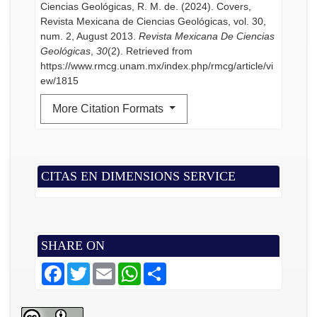
Ciencias Geológicas, R. M. de. (2024). Covers,
Revista Mexicana de Ciencias Geológicas, vol. 30,
num. 2, August 2013.
Revista Mexicana De Ciencias
Geológicas
,
30
(2). Retrieved from
https://www.rmcg.unam.mx/index.php/rmcg/article/vi
ew/1815
More Citation Formats
CITAS EN DIMENSIONS SERVICE
SHARE ON
F
T
E
W
S
a
w
m
h
h
c
i
a
a
a
e
t
i
t
r
b
t
l
s
e