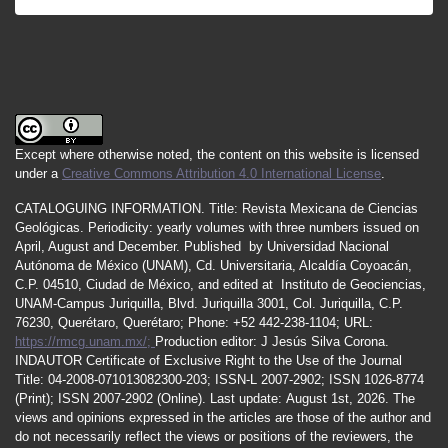
Except where otherwise noted, the content on this website is licensed
under a
Creative Commons Attribution 4.0 International License
.
CATALOGUING INFORMATION.
Title:
Revista Mexicana de Ciencias
Geológicas.
Periodicity
:
yearly
volumes
with
three
numbers
issued
on
April
,
August
and
December.
Published by
Universidad Nacional
Autónoma de México (UNAM), Cd. Universitaria, Alcaldía Coyoacán,
C.P. 04510, Ciudad de México, and edited at Instituto de Geociencias,
UNAM-Campus Juriquilla, Blvd. Juriquilla 3001, Col. Juriquilla, C.P.
76230, Querétaro, Querétaro; Phone: +52 442-238-1104; URL:
https://rmcg.unam.mx/;
Production editor: J Jesús Silva Corona.
INDAUTOR
Certificate
of Exclusive Right to the Use of the Journal
Title
: 04-2008-071013082300-203;
ISSN
-L
2007
-2902; ISSN 1026-8774
(Print); ISSN
2007
-2902 (Online). Last update:
August 1st, 2026
. The
views and opinions expressed in the articles are those of the author and
do not necessarily reflect the views or positions of the reviewers, the