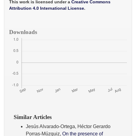
o
r
p
This work is licensed under a
Creative Commons
k
p
Attribution 4.0 International License
.
Downloads
Similar Articles
Jesús Alvarado-Ortega, Héctor Gerardo
Porras-Múzquiz,
On the presence of