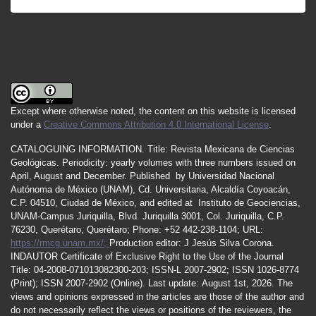
Except where otherwise noted, the content on this website is licensed
under a
Creative Commons Attribution 4.0 International License
.
CATALOGUING INFORMATION.
Title:
Revista Mexicana de Ciencias
Geológicas.
Periodicity
:
yearly
volumes
with
three
numbers
issued
on
April
,
August
and
December.
Published by
Universidad Nacional
Autónoma de México (UNAM), Cd. Universitaria, Alcaldía Coyoacán,
C.P. 04510, Ciudad de México, and edited at Instituto de Geociencias,
UNAM-Campus Juriquilla, Blvd. Juriquilla 3001, Col. Juriquilla, C.P.
76230, Querétaro, Querétaro; Phone: +52 442-238-1104; URL:
https://rmcg.unam.mx/;
Production editor: J Jesús Silva Corona.
INDAUTOR
Certificate
of Exclusive Right to the Use of the Journal
Title
: 04-2008-071013082300-203;
ISSN
-L
2007
-2902; ISSN 1026-8774
(Print); ISSN
2007
-2902 (Online). Last update:
August 1st, 2026
. The
views and opinions expressed in the articles are those of the author and
do not necessarily reflect the views or positions of the reviewers, the