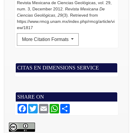
Revista Mexicana de Ciencias Geológicas, vol. 29,
num. 3, December 2012.
Revista Mexicana De
Ciencias Geológicas
,
29
(3). Retrieved from
https://www.rmcg.unam.mx/index.php/rmcg/article/vi
ew/1817
More Citation Formats
CITAS EN DIMENSIONS SERVICE
SHARE ON
F
T
E
W
S
a
w
m
h
h
c
i
a
a
a
e
t
i
t
r
b
t
l
s
e
o
e
A