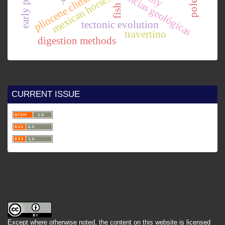
pliocene climate
mexican horses
polen
fish
tectonic evolution
travertino
digestion methods
CURRENT ISSUE
Except where otherwise noted, the content on this website is licensed