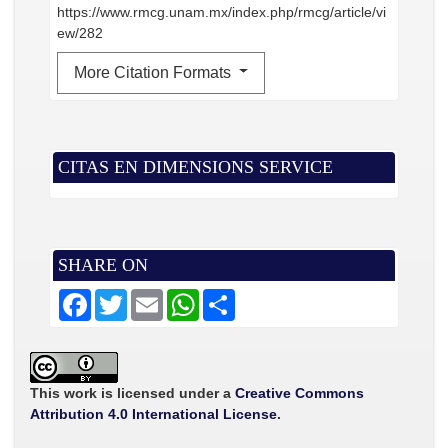
https://www.rmcg.unam.mx/index.php/rmcg/article/vi
ew/282
More Citation Formats
CITAS EN DIMENSIONS SERVICE
SHARE ON
F
T
E
W
S
a
w
m
h
h
c
i
a
a
a
e
t
i
t
r
b
t
l
s
e
o
e
A
o
r
p
This work is licensed under a
Creative Commons
k
p
Attribution 4.0 International License
.