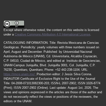
Except where otherwise noted, the content on this website is licensed
under a
Creative Commons Attribution 4.0 International License
.
CATALOGUING INFORMATION.
Title:
Revista Mexicana de Ciencias
Geológicas.
Periodicity
:
yearly
volumes
with
three
numbers
issued
on
April
,
August
and
December.
Published by
Universidad Nacional
Autónoma de México (UNAM), Cd. Universitaria, Alcaldía Coyoacán,
C.P. 04510, Ciudad de México, and edited at Instituto de Geociencias,
UNAM-Campus Juriquilla, Blvd. Juriquilla 3001, Col. Juriquilla, C.P.
76230, Querétaro, Querétaro; Phone: +52 442-238-1104; URL:
https://rmcg.unam.mx/;
Production editor: J Jesús Silva Corona.
INDAUTOR
Certificate
of Exclusive Right to the Use of the Journal
Title
: 04-2008-071013082300-203;
ISSN
-L
2007
-2902; ISSN 1026-8774
(Print); ISSN
2007
-2902 (Online). Last update:
August 1st, 2026
. The
views and opinions expressed in the articles are those of the author and
do not necessarily reflect the views or positions of the reviewers, the
editors or the UNAM.