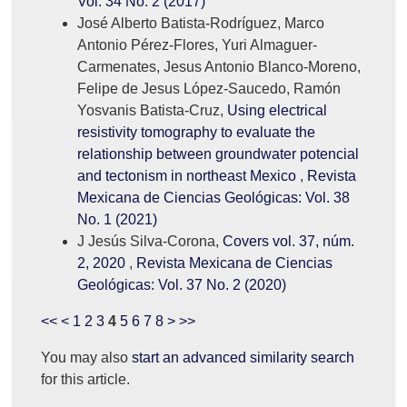
Vol. 34 No. 2 (2017)
José Alberto Batista-Rodríguez, Marco
Antonio Pérez-Flores, Yuri Almaguer-
Carmenates, Jesus Antonio Blanco-Moreno,
Felipe de Jesus López-Saucedo, Ramón
Yosvanis Batista-Cruz,
Using electrical
resistivity tomography to evaluate the
relationship between groundwater potencial
and tectonism in northeast Mexico
,
Revista
Mexicana de Ciencias Geológicas: Vol. 38
No. 1 (2021)
J Jesús Silva-Corona,
Covers vol. 37, núm.
2, 2020
,
Revista Mexicana de Ciencias
Geológicas: Vol. 37 No. 2 (2020)
<<
<
1
2
3
4
5
6
7
8
>
>>
You may also
start an advanced similarity search
for this article.