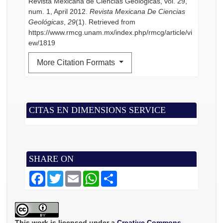
Revista Mexicana de Ciencias Geológicas, vol. 29,
num. 1, April 2012.
Revista Mexicana De Ciencias
Geológicas
,
29
(1). Retrieved from
https://www.rmcg.unam.mx/index.php/rmcg/article/vi
ew/1819
More Citation Formats
CITAS EN DIMENSIONS SERVICE
SHARE ON
F
T
E
W
S
a
w
m
h
h
c
i
a
a
a
e
t
i
t
r
b
t
l
s
e
o
e
A
o
r
p
This work is licensed under a
Creative Commons