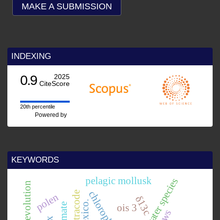
MAKE A SUBMISSION
INDEXING
0.9
2025
CiteScore
20th percentile
Powered by
KEYWORDS
pelagic mollusk
warm water species
tectonic evolution
ostracode
polen
δ13c
ois 3