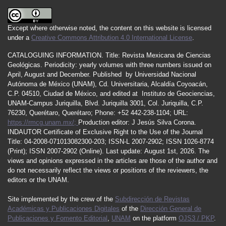
Except where otherwise noted, the content on this website is licensed
under a
Creative Commons Attribution 4.0 International License
.
CATALOGUING INFORMATION.
Title:
Revista Mexicana de Ciencias
Geológicas.
Periodicity
:
yearly
volumes
with
three
numbers
issued
on
April
,
August
and
December.
Published by
Universidad Nacional
Autónoma de México (UNAM), Cd. Universitaria, Alcaldía Coyoacán,
C.P. 04510, Ciudad de México, and edited at Instituto de Geociencias,
UNAM-Campus Juriquilla, Blvd. Juriquilla 3001, Col. Juriquilla, C.P.
76230, Querétaro, Querétaro; Phone: +52 442-238-1104; URL:
https://rmcg.unam.mx/;
Production editor: J Jesús Silva Corona.
INDAUTOR
Certificate
of Exclusive Right to the Use of the Journal
Title
: 04-2008-071013082300-203;
ISSN
-L
2007
-2902; ISSN 1026-8774
(Print); ISSN
2007
-2902 (Online). Last update:
August 1st, 2026
. The
views and opinions expressed in the articles are those of the author and
do not necessarily reflect the views or positions of the reviewers, the
editors or the UNAM.
Site implemented by the crew of the
Subdirección de Revistas
Académicas y Publicaciones Digitales
of the
Dirección General de
Publicaciones y Fomento Editorial
,
UNAM
on the platform
OJS3 / PKP
.